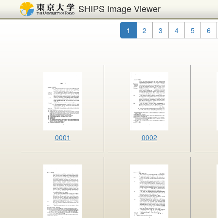
SHIPS Image Viewer
1
2
3
4
5
6
0001
0002