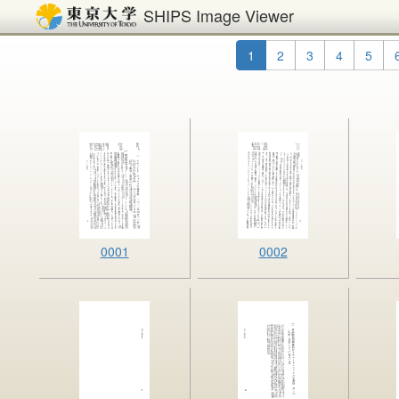
SHIPS Image Viewer
1
2
3
4
5
0001
0002