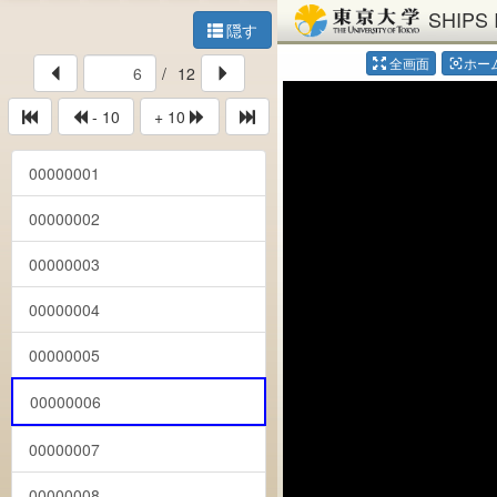
SHIPS 
隠す
全画面
ホー
center_focus_weak
/
12
- 10
+ 10
00000001
00000002
00000003
00000004
00000005
00000006
00000007
00000008