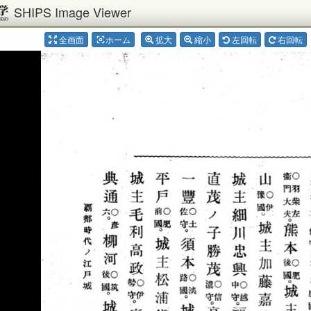
SHIPS Image Viewer
全画面
ホーム
拡大
縮小
左回転
右回転
center_focus_weak