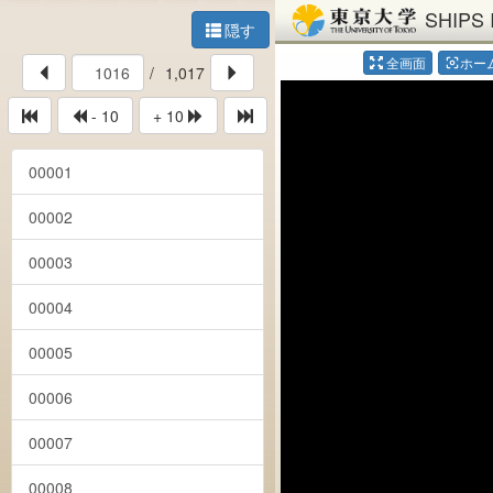
SHIPS 
隠す
全画面
ホー
center_focus_weak
/
1,017
- 10
+ 10
00001
00002
00003
00004
00005
00006
00007
00008