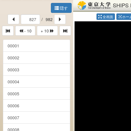
SHIPS 
隠す
全画面
ホー
center_focus_weak
/
982
- 10
+ 10
00001
00002
00003
00004
00005
00006
00007
00008