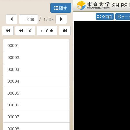
SHIPS 
隠す
全画面
ホー
center_focus_weak
/
1,184
- 10
+ 10
00001
00002
00003
00004
00005
00006
00007
00008