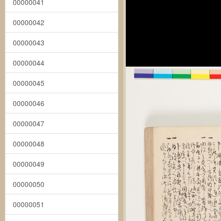
00000041
00000042
00000043
00000044
00000045
00000046
00000047
00000048
00000049
00000050
00000051