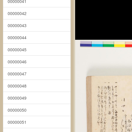
00000041
00000042
00000043
00000044
00000045
00000046
00000047
00000048
00000049
00000050
00000051