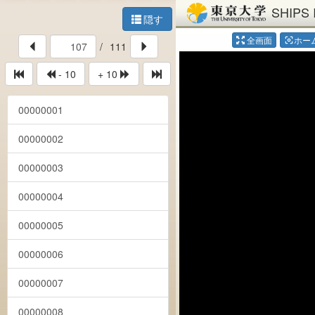
SHIPS 
隠す
全画面
ホー
center_focus_weak
/
111
- 10
+ 10
00000001
00000002
00000003
00000004
00000005
00000006
00000007
00000008