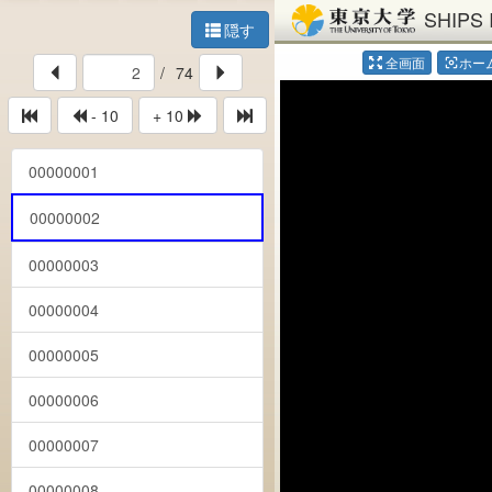
SHIPS 
隠す
全画面
ホー
center_focus_weak
/
74
- 10
+ 10
00000001
00000002
00000003
00000004
00000005
00000006
00000007
00000008