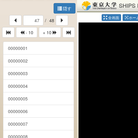
SHIPS 
隠す
全画面
ホー
center_focus_weak
/
48
- 10
+ 10
00000001
00000002
00000003
00000004
00000005
00000006
00000007
00000008