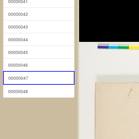
00000041
00000042
00000043
00000044
00000045
00000046
00000047
00000048