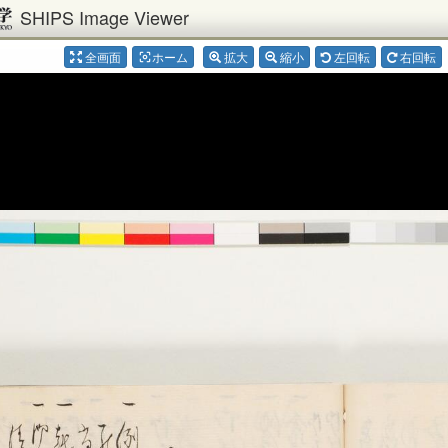
SHIPS Image Viewer
全画面
ホーム
拡大
縮小
左回転
右回転
center_focus_weak