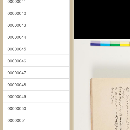
00000041
00000042
00000043
00000044
00000045
00000046
00000047
00000048
00000049
00000050
00000051