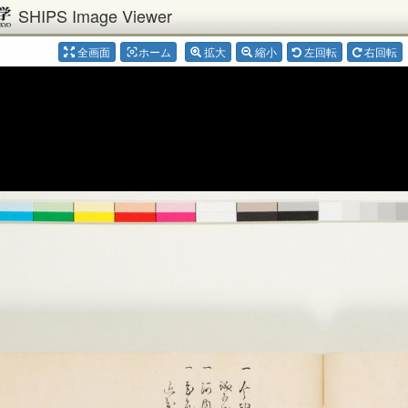
SHIPS Image Viewer
全画面
ホーム
拡大
縮小
左回転
右回転
center_focus_weak