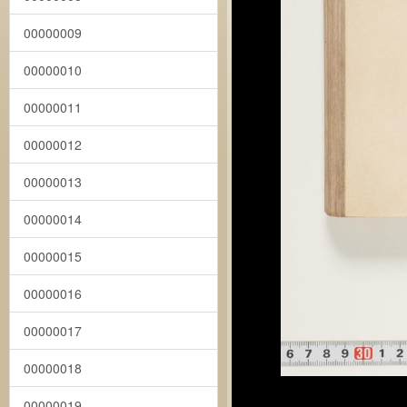
00000009
00000010
00000011
00000012
00000013
00000014
00000015
00000016
00000017
00000018
00000019