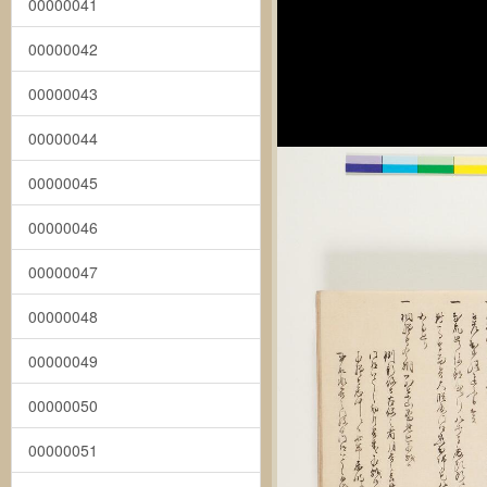
00000041
00000042
00000043
00000044
00000045
00000046
00000047
00000048
00000049
00000050
00000051