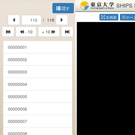
SHIPS 
隠す
全画面
ホー
center_focus_weak
/
118
- 10
+ 10
00000001
00000002
00000003
00000004
00000005
00000006
00000007
00000008