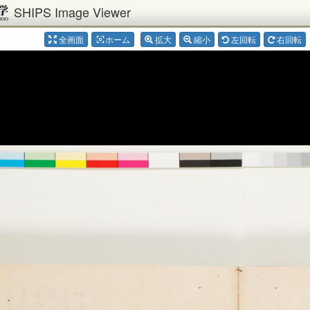
SHIPS Image Viewer
全画面
ホーム
拡大
縮小
左回転
右回転
center_focus_weak