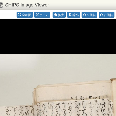
SHIPS Image Viewer
全画面
ホーム
拡大
縮小
左回転
右回転
center_focus_weak