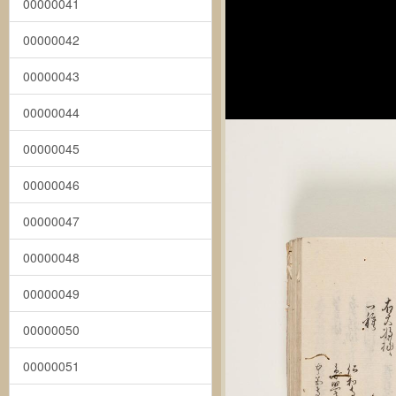
00000041
00000042
00000043
00000044
00000045
00000046
00000047
00000048
00000049
00000050
00000051